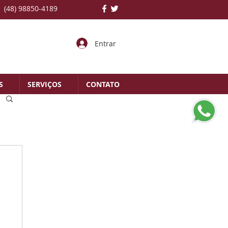
(48) 98850-4189
Entrar
S
SERVIÇOS
CONTATO