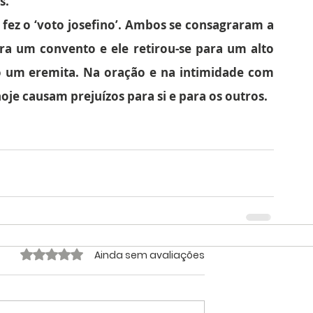
s.
fez o ‘voto josefino’. Ambos se consagraram a 
ara um convento e ele retirou-se para um alto 
um eremita. Na oração e na intimidade com 
oje causam prejuízos para si e para os outros.
Avaliado com 0 de 5 estrelas.
Ainda sem avaliações