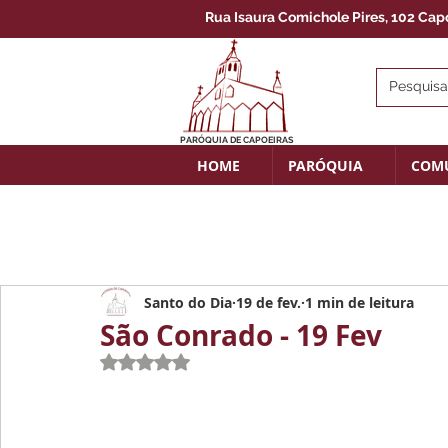
Rua Isaura Comichole Pires, 102 Capoe
PARÓQUIA DE CAPOEIRAS
HOME
PARÓQUIA
COM
Santo do Dia
19 de fev.
1 min de leitura
São Conrado - 19 Fev
Avaliado com NaN de 5 estrelas.