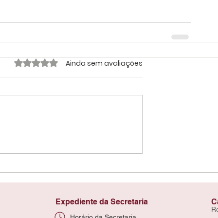
Avaliado com 0 de 5 estrelas.
Ainda sem avaliações
Expediente da Secretaria
C
R
Horário da Secretaria