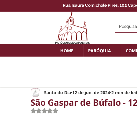
Rua Isaura Comichole Pires, 102 Capoe
PARÓQUIA DE CAPOEIRAS
HOME
PARÓQUIA
COM
Santo do Dia
12 de jun. de 2024
2 min de lei
São Gaspar de Búfalo - 1
Avaliado com NaN de 5 estrelas.