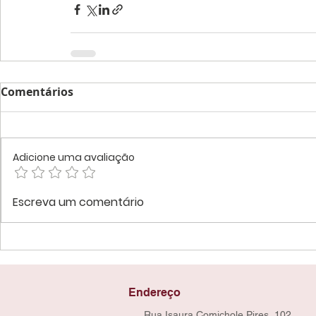
Comentários
Adicione uma avaliação
Escreva um comentário
Endereço
Rua Isaura Comichole Pires, 102