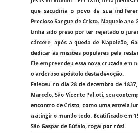
Jesus no mundo”. Em 1810, uma piedosa re
que sacudiria o povo da sua indifere
Precioso Sangue de Cristo. Naquele ano G
tinha sido preso por ter rejeitado o jur
cárcere, após a queda de Napoleão, Gas
dedicar às missões populares pela restau
Ele empreendeu essa nova cruzada em no
o ardoroso apóstolo desta devoção.
Faleceu no dia 28 de dezembro de 1837
Marcelo, São Vicente Palloti, seu contem
encontro de Cristo, como uma estrela lu
a atingir o mundo todo. Beatificado em 19
São Gaspar de Búfalo, rogai por nós!