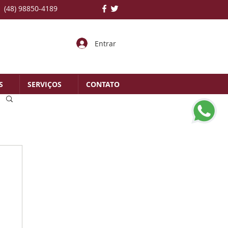
(48) 98850-4189
Entrar
S
SERVIÇOS
CONTATO