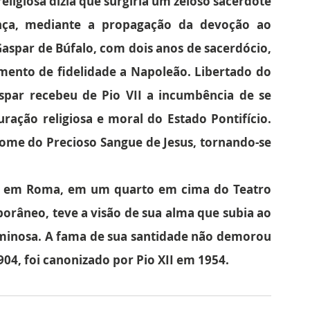
ligiosa dizia que surgiria um zeloso sacerdote 
nça, mediante a propagação da devoção ao 
aspar de Búfalo, com dois anos de sacerdócio, 
amento de fidelidade a Napoleão. Libertado do 
par recebeu de Pio VII a incumbência de se 
ração religiosa e moral do Estado Pontifício. 
me do Precioso Sangue de Jesus, tornando-se 
, em Roma, em um quarto em cima do Teatro 
porâneo, teve a visão de sua alma que subia ao 
minosa. A fama de sua santidade não demorou 
04, foi canonizado por Pio XII em 1954.