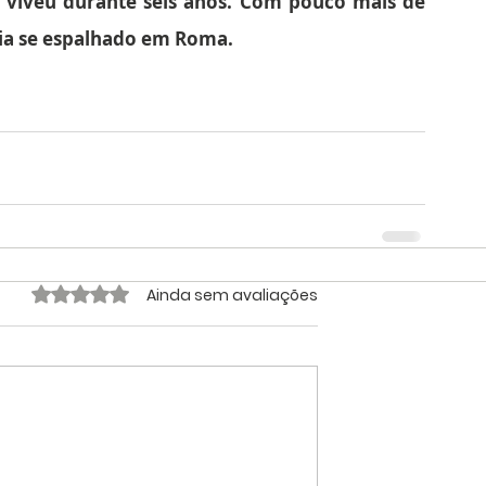
viveu durante seis anos. Com pouco mais de 
via se espalhado em Roma.
Avaliado com 0 de 5 estrelas.
Ainda sem avaliações