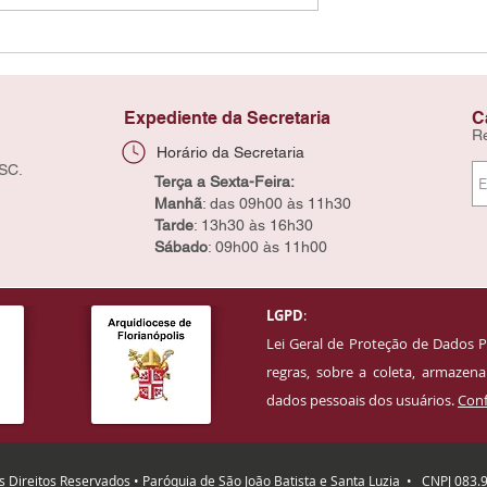
Expediente da Secretaria
C
R
Horário da Secretaria
 SC.
Terça a Sexta-Feira:
Manhã
: das 09h00 às 11h30
Tarde
: 13h30 às 16h30
Sábado
: 09h00 às 11h00
LGPD
:
Lei Geral de Proteção de Dados P
regras, sobre a coleta, armaze
dados pessoais dos usuários.
Conf
 Direitos Reservados • Paróquia de São João Batista e Santa Luzia
• CNPJ 083.