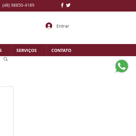
(48) 98850-4189
Entrar
S
SERVIÇOS
CONTATO