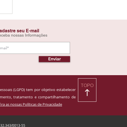
adastre seu E-mail
eceba nossas Informações
Enviar
TOPO
essoais (LGPD) tem por objetivo estabelecer
namento, tratamento e compartilhamento de
ira as nossas Políticas de Privacidade
932.343/0013-55