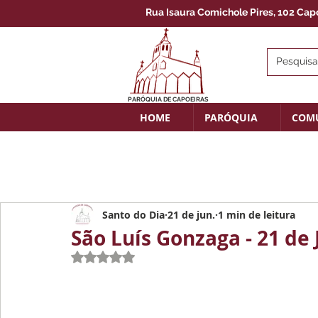
Rua Isaura Comichole Pires, 102 Capoe
PARÓQUIA DE CAPOEIRAS
HOME
PARÓQUIA
COM
Santo do Dia
21 de jun.
1 min de leitura
São Luís Gonzaga - 21 de
Avaliado com NaN de 5 estrelas.