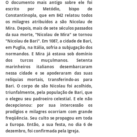
O documento mais antigo sobre ele foi 
escrito por Metódio, bispo de 
Constantinopla, que em 842 relatou todos 
os milagres atribuídos a são Nicolau de 
Mira. Depois, mais de sete séculos passados 
da sua morte, "Nicolau de Mira" se tornou 
"Nicolau de Bari". Em 1087, a cidade de Bari, 
em Puglia, na Itália, sofria a subjugação dos 
normandos. E Mira já estava sob domínio 
dos turcos muçulmanos. Setenta 
marinheiros italianos desembarcaram 
nessa cidade e se apoderaram das suas 
relíquias mortais, transferindo-as para 
Bari. O corpo de são Nicolau foi acolhido, 
triunfalmente, pela população de Bari, que 
o elegeu seu padroeiro celestial. E ele não 
decepcionou: por sua intercessão os 
prodígios e milagres ocorriam com grande 
freqüência. Seu culto se propagou em toda 
a Europa. Então, a sua festa, no dia 6 de 
dezembro, foi confirmada pela Igreja.